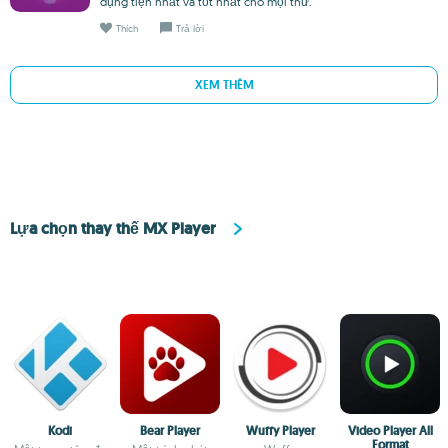
dụng tiện nhất và tốt nhất cho mọi thứ.
Thích
Trả lời
XEM THÊM
Lựa chọn thay thế MX Player
Kodi
Bear Player
Wuffy Player
Video Player All
Format