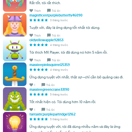
Rất tốt, tôi rất thích.
Thích
Trả lời
magnificentpurplebutterfly46090
3 tháng trước
Tuyệt vời, đây là ứng dụng tốt nhất tôi dùng.
Thích
Trả lời
oldyellowapple92853
4 tháng trước
Tôi thích MX Player, tôi đã dùng nó hơn 5 năm rồi.
Thích
Trả lời
massivepinksquirrel25359
4 tháng trước
Ứng dụng tuyệt vời nhất, thật sự—chỉ cần bỏ quảng cáo đi.
1
Trả lời
massivegreencrane33190
5 tháng trước
Tốt nhất hiện có. Tôi dùng hơn 10 năm rồi.
1
Trả lời
fantasticpurplepartridge12162
5 tháng trước
Ứng dụng tuyệt vời, tôi đã dùng nhiều năm và đây là ứng