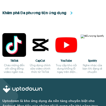
Khám phá Đa phương tiện ứng dụng
TikTok
CapCut
YouTube
Spotify
Chào mừng đến
Ứng dụng chỉnh
Truy cập kho nội
Nghe nhạc của
với cộng đồng
sửa video chính
dung khổng lồ
bạn khi đang di
video ngắn toàn
thức từ TikTok
ngay trên điện
chuyển
cầu
thoại
Uptodown là kho ứng dụng đa nền tảng chuyên biệt cho
Android. Mục tiêu của chúng tôi là cung cấp khả năng truy