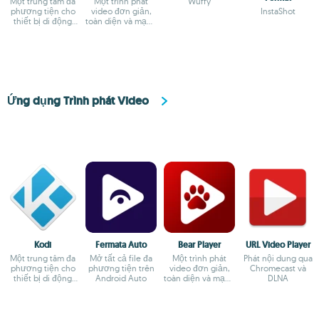
Một trung tâm đa
Một trình phát
Wuffy
phương tiện cho
video đơn giản,
InstaShot
thiết bị di động
toàn diện và mạnh
của bạn
mẽ
Ứng dụng Trình phát Video
Kodi
Fermata Auto
Bear Player
URL Video Player
Một trung tâm đa
Mở tất cả file đa
Một trình phát
Phát nội dung qua
phương tiện cho
phương tiện trên
video đơn giản,
Chromecast và
thiết bị di động
Android Auto
toàn diện và mạnh
DLNA
của bạn
mẽ