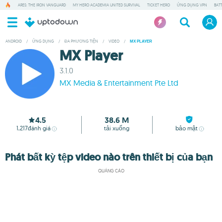
ARES: THE IRON VANGUARD
MY HERO ACADEMIA UNITED SURVIVAL
TICKET HERO
ỨNG DỤNG VPN
BAT
ANDROID
/
ỨNG DỤNG
/
ĐA PHƯƠNG TIỆN
/
VIDEO
/
MX PLAYER
MX Player
3.1.0
MX Media & Entertainment Pte Ltd
4.5
38.6 M
1,217
đánh giá
tải xuống
bảo mật
Phát bất kỳ tệp video nào trên thiết bị của bạn
QUẢNG CÁO