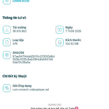
chống vi-rút
Thông tin tải về
Tải xuống
Ngày
38.610.862
7 Th08 2026
Loại tệp
Kích thước
APK
104.92 MB
SHA256
67ae947f4ddd26110c023093d8d
5528c9335c8ab3364dfa6667b6
0da70c98a0a
Chi tiết kỹ thuật
Gói Ứng dụng
com.mxtech.videoplayer.ad
QUẢNG CÁO
Xóa quảng cáo và hơn thế nữa với Turbo