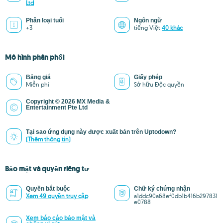
Ltd
Phân loại tuổi
Ngôn ngữ
+3
tiếng Việt
40 khác
Mô hình phân phối
Bảng giá
Giấy phép
Miễn phí
Sở hữu Độc quyền
Copyright © 2026 MX Media &
Entertainment Pte Ltd
Tại sao ứng dụng này được xuất bản trên Uptodown?
(Thêm thông tin)
Bảo mật và quyền riêng tư
Quyền bắt buộc
Chữ ký chứng nhận
Xem 49 quyền truy cập
a1ddc90a68ef0db1b416b297831
e0788
Xem báo cáo bảo mật và