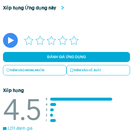
Xếp hạng Ứng dụng này
ĐÁNH GIÁ ỨNG DỤNG
THÊM VÀO MONG MUỐN
THÊM VÀO ĐỀ XUẤT
Xếp hạng
4.5
5
4
3
2
1
1,217 đánh giá